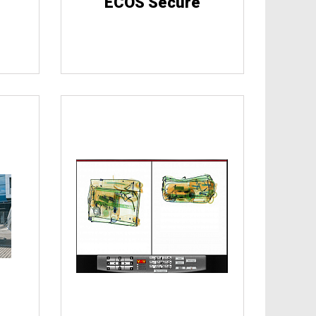
ECOS Secure
ские 
Огнестрельное 
ва
оружие