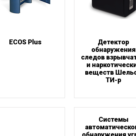
ECOS Plus
Детектор
обнаружения
следов взрывча
Взрывчатые 
Нар
и наркотическ
вещества
веществ Шель
ТИ-р
Cистемы
автоматическо
обнаружения уг