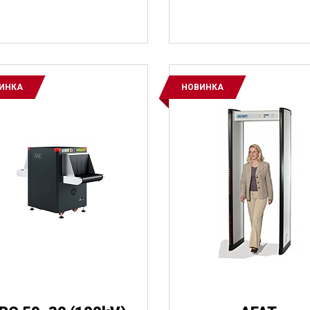
аж
Небольшие грузы
Крупный багаж 
Багаж
Объемные посылки
Небольшие грузы
ИНКА
НОВИНКА
Огнестрельное 
Лез
оружие