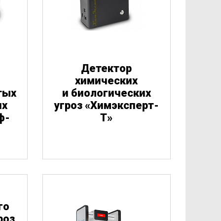
Детектор
химических
тых
и биологических
котические 
их
угроз
«
Химэксперт-
средства
ф-
Т»
Взрывчатые 
Наркотические 
вещества
средства
го
роз