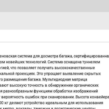
еновская система для досмотра багажа, сертифицированна
етом новейших технологий. Система оснащена туннелем
гией, что позволяет получать высококачественные
икальной проекциях. Это упрощает выявление скрытых
го размещения багажа. Мультидиодная матрица
ивают высокую точность в обнаружении органических
аря разнообразным функциям обработки изображений
 вероятность ошибок при сканировании. Высота конвейер
200 кг делают устройство идеальным для использования
к метро, вокзалы, таможни и логистические центры.