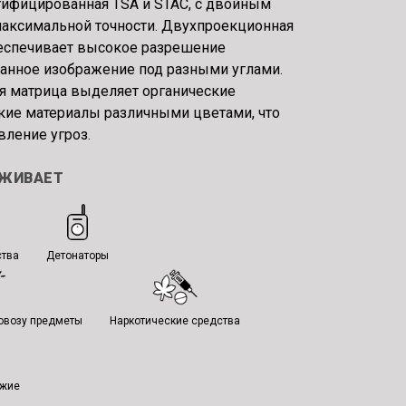
тифицированная TSA и STAC, с двойным
максимальной точности. Двухпроекционная
беспечивает высокое разрешение
анное изображение под разными углами.
я матрица выделяет органические
кие материалы различными цветами, что
ление угроз.
УЖИВАЕТ
ства
Детонаторы
овозу предметы
Наркотические средства
ужие