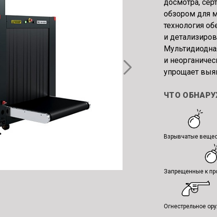
досмотра, сер
обзором для 
технология о
и детализиров
Мультидиодна
и неорганичес
упрощает выяв
ЧТО ОБНАР
Взрывчатые веще
Запрещенные к пр
Огнестрельное ор