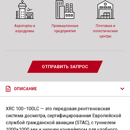
Аэропорты и
Промышленные
Почтовые и
аэродромы
предприятия
логистические
центры
ОТПРАВИТЬ ЗАПРОС
ОПИСАНИЕ
XRC 100−100LC — это передовая рентгеновская
система досмотра, сертифицированная Европейской
службой гражданской авиации
(
STAC), с туннелем
1000×1000 мм и низким конвейером для удобного